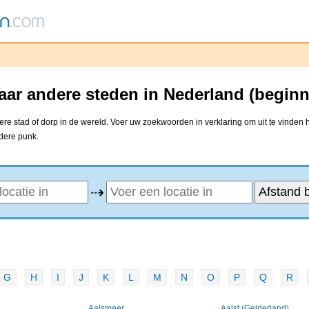
ar andere steden in Nederland (beginn
e stad of dorp in de wereld. Voer uw zoekwoorden in verklaring om uit te vinden 
ndere punk.
⇢
G
H
I
J
K
L
M
N
O
P
Q
R
Aalsmeer
Aalst (Gelderland)