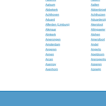
Aalsum
Aalten
Abbekerk
Abbenbroe
Achthoven
Achthuizen
Aduard
Aduarderzij
Afferden (Limburg)
Akersloot
Alkmaar
Allingawier
Almkerk
Alphen
Amerongen
Amersfoort
Amsterdam
Andel
Angeren
Angerlo
Annen
Apeldoorn
Arcen
Arensgenh
Asenray
Asperen
Avenhorn
Azewijn