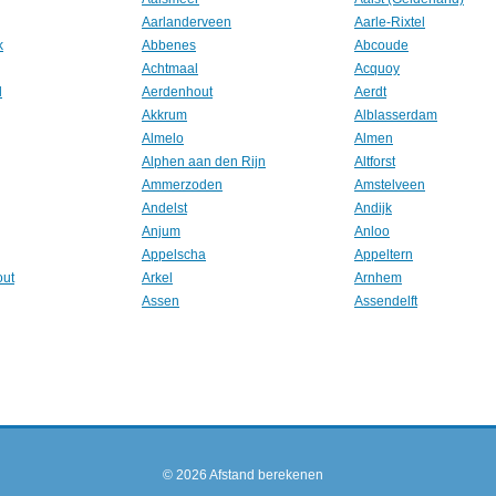
Aarlanderveen
Aarle-Rixtel
k
Abbenes
Abcoude
Achtmaal
Acquoy
l
Aerdenhout
Aerdt
Akkrum
Alblasserdam
Almelo
Almen
Alphen aan den Rijn
Altforst
Ammerzoden
Amstelveen
Andelst
Andijk
Anjum
Anloo
Appelscha
Appeltern
out
Arkel
Arnhem
Assen
Assendelft
© 2026
Afstand berekenen