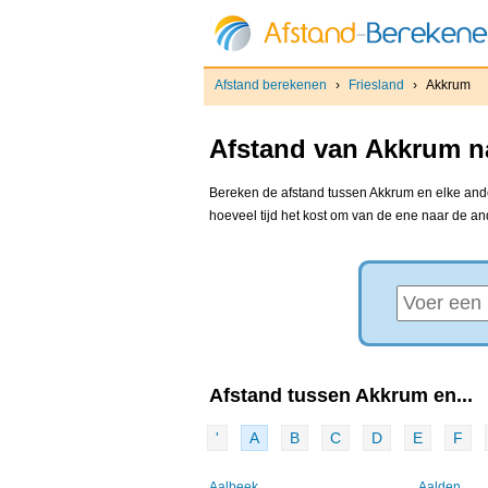
Afstand berekenen
›
Friesland
›
Akkrum
Afstand van Akkrum na
Bereken de afstand tussen Akkrum en elke ander
hoeveel tijd het kost om van de ene naar de a
Afstand tussen Akkrum en...
'
A
B
C
D
E
F
Aalbeek
Aalden