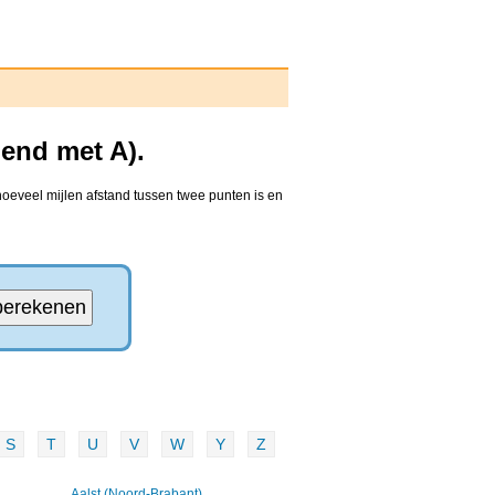
end met A).
hoeveel mijlen afstand tussen twee punten is en
S
T
U
V
W
Y
Z
Aalst (Noord-Brabant)