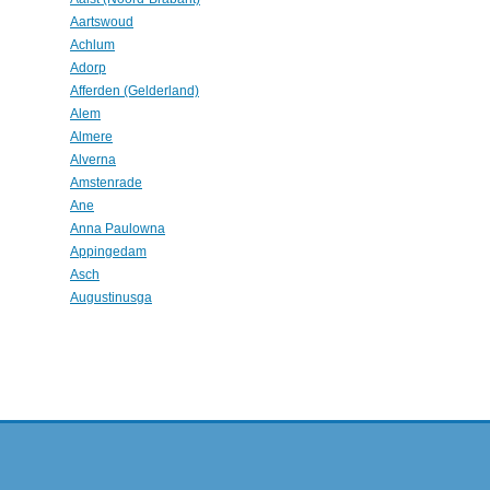
Aartswoud
Achlum
Adorp
Afferden (Gelderland)
Alem
Almere
Alverna
Amstenrade
Ane
Anna Paulowna
Appingedam
Asch
Augustinusga