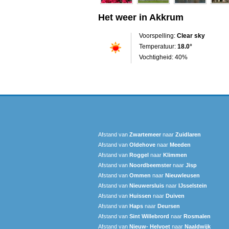
Het weer in Akkrum
Voorspelling:
Clear sky
Temperatuur:
18.0°
Vochtigheid: 40%
Afstand van
Zwartemeer
naar
Zuidlaren
Afstand van
Oldehove
naar
Meeden
Afstand van
Roggel
naar
Klimmen
Afstand van
Noordbeemster
naar
Jisp
Afstand van
Ommen
naar
Nieuwleusen
Afstand van
Nieuwersluis
naar
IJsselstein
Afstand van
Huissen
naar
Duiven
Afstand van
Haps
naar
Deursen
Afstand van
Sint Willebrord
naar
Rosmalen
Afstand van
Nieuw- Helvoet
naar
Naaldwijk