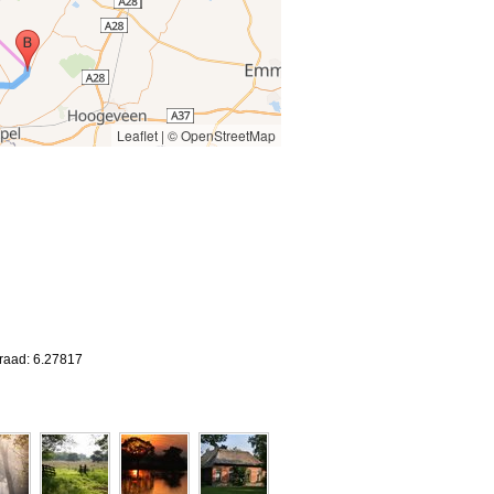
Leaflet
|
© OpenStreetMap
graad: 6.27817