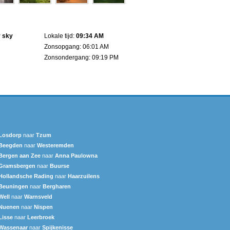
r sky
Lokale tijd:
09:34 AM
Zonsopgang: 06:01 AM
Zonsondergang: 09:19 PM
Losdorp
naar
Tzum
Beegden
naar
Westeremden
Bergen aan Zee
naar
Anna Paulowna
Gramsbergen
naar
Buurse
Hollandsche Rading
naar
Haarzuilens
Beuningen
naar
Bergharen
Well
naar
Warnsveld
Nuenen
naar
Nispen
Lisse
naar
Leerbroek
Wassenaar
naar
Spijkenisse