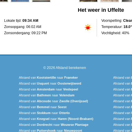
Het weer in Uffelte
Lokale tijd:
09:34 AM
Voorspelling:
Clea
Zonsopgang: 06:02 AM
Temperatuur:
18.0°
Zonsondergang: 09:22 PM
Vochtigheid: 40%
© 2026
Afstand berekenen
Afstand van
Kootstertille
naar
Franeker
Afstand van
Afstand van
Usquert
naar
Oosterwijtwerd
Afstand van
Afstand van
Amsterdam
naar
Vredepeel
Afstand van
Afstand van
Bathmen
naar
Volendam
Afstand van
Afstand van
Abcoude
naar
Zwolle (Overijssel)
Afstand van
Afstand van
Bemmel
naar
Soest
Afstand van
Afstand van
Stokkum
naar
Otterlo
Afstand van
Afstand van
Knegsel
naar
Haren (Noord-Brabant)
Afstand van
Afstand van
Dordrecht
naar
Wouwse Plantage
Afstand van
Afstand van
Puttershoek
naar
Nieuwpoort
Afstand van