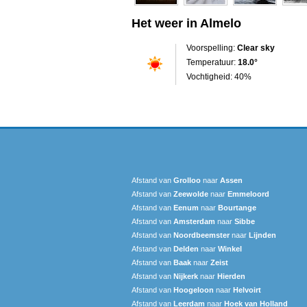
Het weer in Almelo
Voorspelling:
Clear sky
Temperatuur:
18.0°
Vochtigheid: 40%
Afstand van
Grolloo
naar
Assen
Afstand van
Zeewolde
naar
Emmeloord
Afstand van
Eenum
naar
Bourtange
Afstand van
Amsterdam
naar
Sibbe
Afstand van
Noordbeemster
naar
Lijnden
Afstand van
Delden
naar
Winkel
Afstand van
Baak
naar
Zeist
Afstand van
Nijkerk
naar
Hierden
Afstand van
Hoogeloon
naar
Helvoirt
Afstand van
Leerdam
naar
Hoek van Holland