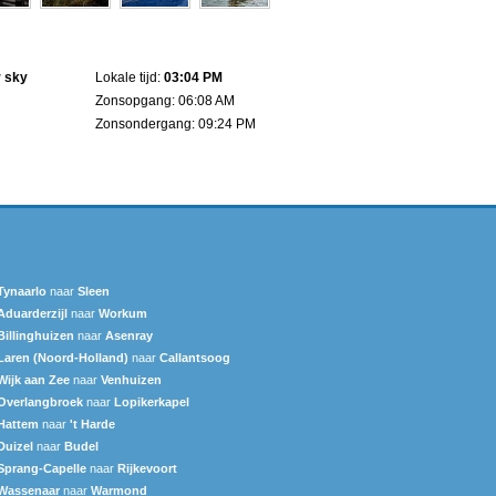
r sky
Lokale tijd:
03:04 PM
Zonsopgang: 06:08 AM
Zonsondergang: 09:24 PM
Tynaarlo
naar
Sleen
Aduarderzijl
naar
Workum
Billinghuizen
naar
Asenray
Laren (Noord-Holland)
naar
Callantsoog
Wijk aan Zee
naar
Venhuizen
Overlangbroek
naar
Lopikerkapel
Hattem
naar
't Harde
Duizel
naar
Budel
Sprang-Capelle
naar
Rijkevoort
Wassenaar
naar
Warmond