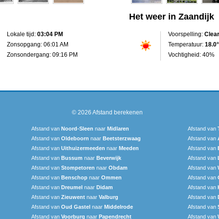
Het weer in Zaandijk
Lokale tijd:
03:04 PM
Voorspelling:
Clea
Zonsopgang: 06:01 AM
Temperatuur:
18.0°
Zonsondergang: 09:16 PM
Vochtigheid: 40%
© 2026
Afstand berekenen
Afstand van
Noord-Sleen
naar
Midlaren
Afstand van
Afstand van
Oldeboorn
naar
Beetsterzwaag
Afstand van
Afstand van
Uithuizermeeden
naar
Meeden
Afstand van
Afstand van
Bussum
naar
Beverwijk
Afstand van
Afstand van
Stompetoren
naar
Obdam
Afstand van
Afstand van
Benschop
naar
Ommen
Afstand van
Afstand van
Dreumel
naar
Didam
Afstand van
Afstand van
Zieuwent
naar
Valburg
Afstand van
Afstand van
Oud Gastel
naar
Middelrode
Afstand van
Afstand van
Voorburg
naar
Papendrecht
Afstand van