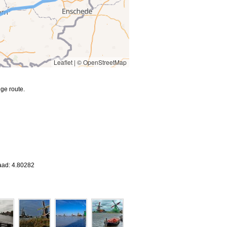
Leaflet
|
© OpenStreetMap
ge route.
aad: 4.80282