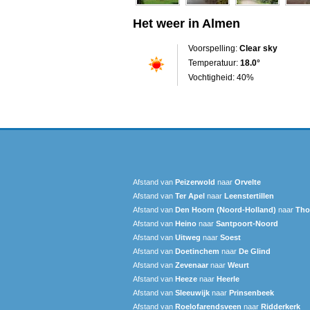
Het weer in Almen
Voorspelling:
Clear sky
Temperatuur:
18.0°
Vochtigheid: 40%
Afstand van
Peizerwold
naar
Orvelte
Afstand van
Ter Apel
naar
Leenstertillen‎
Afstand van
Den Hoorn (Noord-Holland)
naar
Tho
Afstand van
Heino
naar
Santpoort-Noord
Afstand van
Uitweg
naar
Soest
Afstand van
Doetinchem
naar
De Glind
Afstand van
Zevenaar
naar
Weurt
Afstand van
Heeze
naar
Heerle
Afstand van
Sleeuwijk
naar
Prinsenbeek
Afstand van
Roelofarendsveen
naar
Ridderkerk