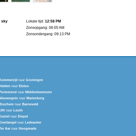
r sky
Lokale tijd:
12:58 PM
Zonsopgang: 06:05 AM
Zonsondergang: 09:13 PM
Kommerzijl
naar
Groningen
Helden
naar
Elsloo
Purmerend
naar
Middenbeemster
Nieuwegein
naar
Marienberg
Bruchem
naar
Barneveld
Ulft
naar
Leuth
Gastel
naar
Empel
Overlangel
naar
Ledeacker
Ter Aar
naar
Hoogmade