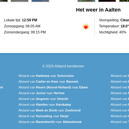
Het weer in Aalten
Lokale tijd:
12:58 PM
Voorspelling:
Clea
Zonsopgang: 06:05 AM
Temperatuur:
18.0°
Zonsondergang: 09:15 PM
Vochtigheid: 40%
© 2026
Afstand berekenen
Afstand van
Harkema
naar
Schoonloo
Afstand van
Afstand van
Cadier en Keer
naar
Baexem
Afstand van
rn
Afstand van
Hoorn (Noord-Holland)
naar
Edam
Afstand van
Afstand van
Junne
naar
Hertme
Afstand van
Afstand van
Angeren
naar
Utrecht
Afstand van
Afstand van
Hierden
naar
Harskamp
Afstand van
Afstand van
Beek en Donk
naar
Zoelmond
Afstand van
Afstand van
Huisseling
naar
Herpt
Afstand van
Afstand van
Barendrecht
naar
Abbenbroek
Afstand van