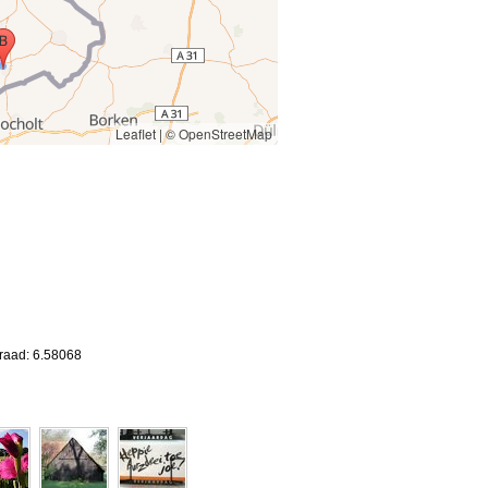
Leaflet
|
© OpenStreetMap
graad: 6.58068