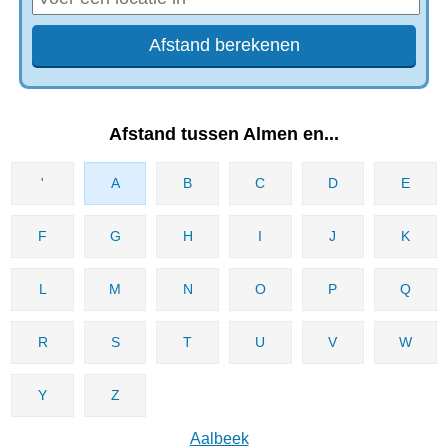
Afstand tussen Almen en...
'
A
B
C
D
E
F
G
H
I
J
K
L
M
N
O
P
Q
R
S
T
U
V
W
Y
Z
Aalbeek