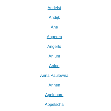
Andelst
Andijk
Ane
Angeren
Angerlo
Anjum
Anloo
Anna Paulowna
Annen
Apeldoorn
Appelscha