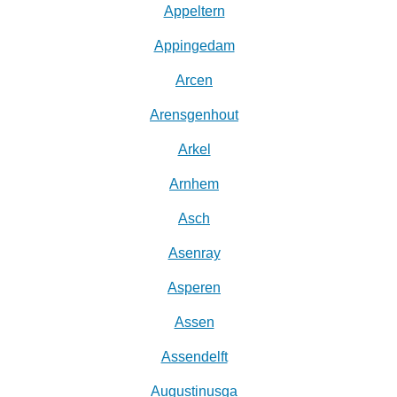
Appeltern
Appingedam
Arcen
Arensgenhout
Arkel
Arnhem
Asch
Asenray
Asperen
Assen
Assendelft
Augustinusga