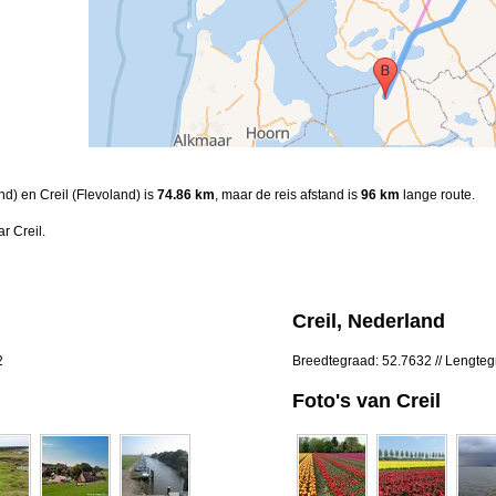
nd) en Creil (Flevoland) is
74.86 km
, maar de reis afstand is
96 km
lange route.
r Creil.
Creil, Nederland
2
Breedtegraad: 52.7632 // Lengte
Foto's van Creil