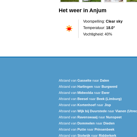
Het weer in Anjum
Voorspelling:
Clear sky
Temperatuur:
18.0°
Vochtigheid: 40%
Afstand van
Gasselte
naar
Dalen
Afstand van
Harlingen
naar
Burgwerd
Afstand van
Midwolda
naar
Ewer
Afstand van
Beesel
naar
Beek (Limburg)
Afstand van
Kortenhoef
naar
Jisp
Afstand van
Wijk bij Duurstede
naar
Vianen (Utrec
Afstand van
Ravenswaaij
naar
Nunspeet
Afstand van
Dommelen
naar
Dieden
Afstand van
Putte
naar
Prinsenbeek
Afstand van
Stolwijk
naar
Ridderkerk