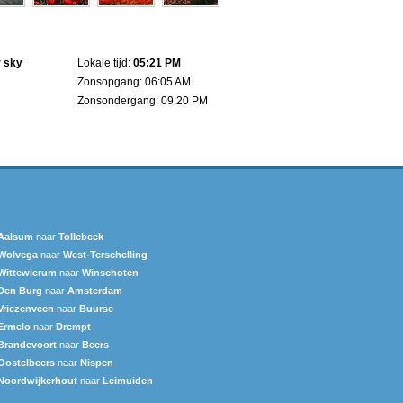
r sky
Lokale tijd:
05:21 PM
Zonsopgang: 06:05 AM
Zonsondergang: 09:20 PM
Aalsum
naar
Tollebeek
Wolvega
naar
West-Terschelling
Wittewierum
naar
Winschoten
Den Burg
naar
Amsterdam
Vriezenveen
naar
Buurse
Ermelo
naar
Drempt
Brandevoort
naar
Beers
Oostelbeers
naar
Nispen
Noordwijkerhout
naar
Leimuiden