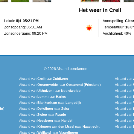
Het weer in Creil
Lokale tijd:
05:21 PM
Voorspelling:
Clea
Zonsopgang: 06:01 AM
Temperatuur:
18.0°
Zonsondergang: 09:20 PM
Vochtigheid: 40%
© 2026
Afstand berekenen
Afstand van
Creil
naar
Zuidlaren
Afstand van
Afstand van
Oosterwolde
naar
Oosterend (Friesland)
Afstand van
Afstand van
Uithuizen
naar
Noordwolde
Afstand van
Afstand van
Lomm
naar
Harles
Afstand van
Afstand van
Blankenham
naar
Langedijk
Afstand van
ht)
Afstand van
Delwijnen
naar
Zeist
Afstand van
Afstand van
Zwiep
naar
Ruurlo
Afstand van
Afstand van
Heesbeen
naar
Handel
Afstand van
Afstand van
Krimpen aan den IJssel
naar
Haastrecht
Afstand van
Afstand van
Weijland
naar
Vlaardingen