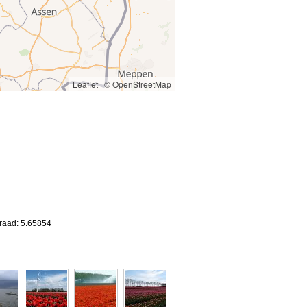
Leaflet
|
© OpenStreetMap
graad: 5.65854