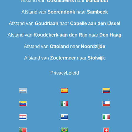
Afstand van
Oostelbeers
naar
Mariahout
Afstand van
Soerendonk
naar
Sambeek
Afstand van
Goudriaan
naar
Capelle aan den IJssel
Afstand van
Koudekerk aan den Rijn
naar
Den Haag
Afstand van
Ottoland
naar
Noordzijde
Afstand van
Zoetermeer
naar
Stolwijk
Privacybeleid