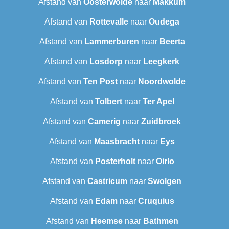
Afstand van
Oosterwolde
naar
Makkum
Afstand van
Rottevalle
naar
Oudega
Afstand van
Lammerburen
naar
Beerta
Afstand van
Losdorp
naar
Leegkerk
Afstand van
Ten Post
naar
Noordwolde
Afstand van
Tolbert
naar
Ter Apel
Afstand van
Camerig
naar
Zuidbroek
Afstand van
Maasbracht
naar
Eys
Afstand van
Posterholt
naar
Oirlo
Afstand van
Castricum
naar
Swolgen
Afstand van
Edam
naar
Cruquius
Afstand van
Heemse
naar
Bathmen