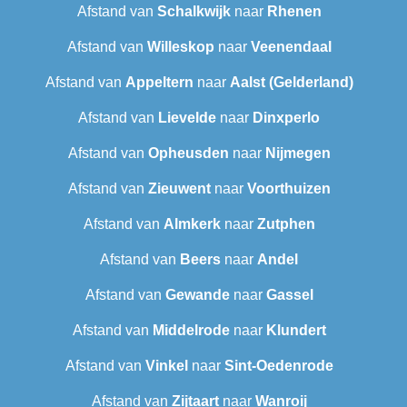
Afstand van
Schalkwijk
naar
Rhenen
Afstand van
Willeskop
naar
Veenendaal
Afstand van
Appeltern
naar
Aalst (Gelderland)
Afstand van
Lievelde
naar
Dinxperlo
Afstand van
Opheusden
naar
Nijmegen
Afstand van
Zieuwent
naar
Voorthuizen
Afstand van
Almkerk
naar
Zutphen
Afstand van
Beers
naar
Andel
Afstand van
Gewande
naar
Gassel
Afstand van
Middelrode
naar
Klundert
Afstand van
Vinkel
naar
Sint-Oedenrode
Afstand van
Zijtaart
naar
Wanroij