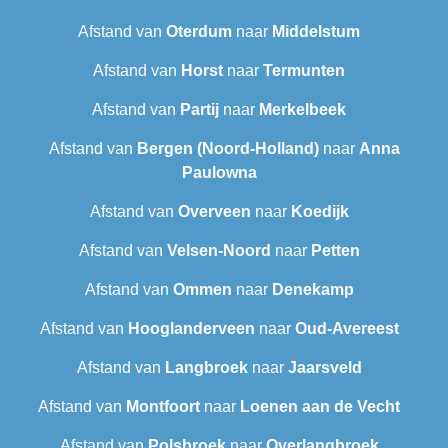
Afstand van
Oterdum
naar
Middelstum
Afstand van
Horst
naar
Termunten
Afstand van
Partij
naar
Merkelbeek
Afstand van
Bergen (Noord-Holland)
naar
Anna
Paulowna
Afstand van
Overveen
naar
Koedijk
Afstand van
Velsen-Noord
naar
Petten
Afstand van
Ommen
naar
Denekamp
Afstand van
Hooglanderveen
naar
Oud-Avereest
Afstand van
Langbroek
naar
Jaarsveld
Afstand van
Montfoort
naar
Loenen aan de Vecht
Afstand van
Polsbroek
naar
Overlangbroek