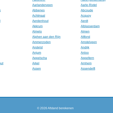
Aarlanderveen
Aarle-Rixtel
k
Abbenes
Abcoude
Achtmaal
Acquoy
l
Aerdenhout
Aerdt
Akkrum
Alblasserdam
Almelo
Almen
Alphen aan den Rijn
Altforst
Ammerzoden
Amstelveen
Andelst
Andijk
Anjum
Anloo
Appelscha
Appeltern
out
Arkel
Arnhem
Assen
Assendelft
© 2026
Afstand berekenen