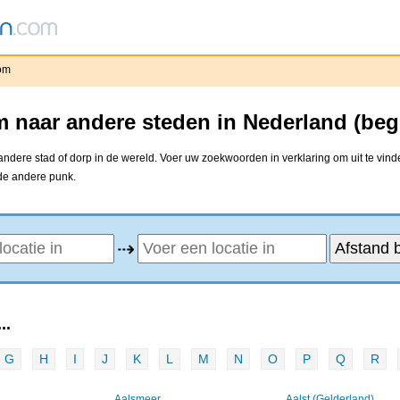
om
 naar andere steden in Nederland (beg
dere stad of dorp in de wereld. Voer uw zoekwoorden in verklaring om uit te vind
 de andere punk.
⇢
..
G
H
I
J
K
L
M
N
O
P
Q
R
Aalsmeer
Aalst (Gelderland)