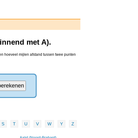
innend met A).
en hoeveel mijlen afstand tussen twee punten
S
T
U
V
W
Y
Z
Aalst (Noord-Brabant)