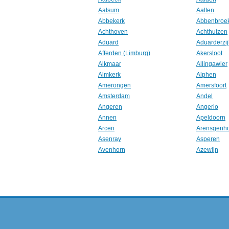
Aalsum
Aalten
Abbekerk
Abbenbroe
Achthoven
Achthuizen
Aduard
Aduarderzij
Afferden (Limburg)
Akersloot
Alkmaar
Allingawier
Almkerk
Alphen
Amerongen
Amersfoort
Amsterdam
Andel
Angeren
Angerlo
Annen
Apeldoorn
Arcen
Arensgenh
Asenray
Asperen
Avenhorn
Azewijn