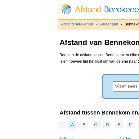
Afstand berekenen
›
Gelderland
›
Bennek
Afstand van Bennekom
Bereken de afstand tussen Bennekom en elke an
is en hoeveel tijd het kost om van de ene naar
Afstand tussen Bennekom en.
'
A
B
C
D
E
F
Aalbeek
Aalden