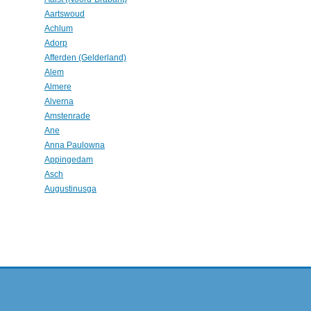
Aartswoud
Achlum
Adorp
Afferden (Gelderland)
Alem
Almere
Alverna
Amstenrade
Ane
Anna Paulowna
Appingedam
Asch
Augustinusga