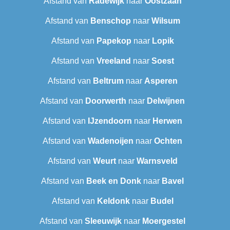
Afstand van
Radewijk
naar
Oostzaan
Afstand van
Benschop
naar
Wilsum
Afstand van
Papekop
naar
Lopik
Afstand van
Vreeland
naar
Soest
Afstand van
Beltrum
naar
Asperen
Afstand van
Doorwerth
naar
Delwijnen
Afstand van
IJzendoorn
naar
Herwen
Afstand van
Wadenoijen
naar
Ochten
Afstand van
Weurt
naar
Warnsveld
Afstand van
Beek en Donk
naar
Bavel
Afstand van
Keldonk
naar
Budel
Afstand van
Sleeuwijk
naar
Moergestel