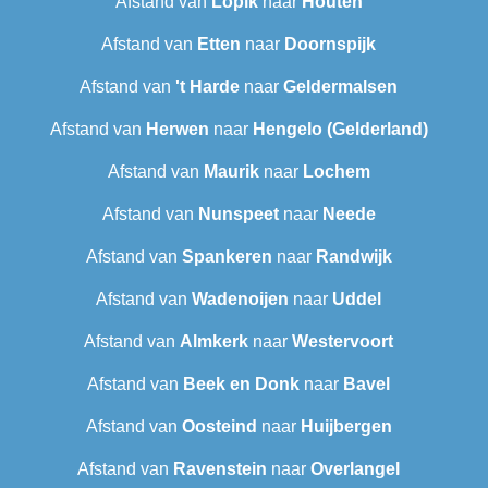
Afstand van
Lopik
naar
Houten
Afstand van
Etten
naar
Doornspijk
Afstand van
't Harde
naar
Geldermalsen
Afstand van
Herwen
naar
Hengelo (Gelderland)
Afstand van
Maurik
naar
Lochem
Afstand van
Nunspeet
naar
Neede
Afstand van
Spankeren
naar
Randwijk
Afstand van
Wadenoijen
naar
Uddel
Afstand van
Almkerk
naar
Westervoort
Afstand van
Beek en Donk
naar
Bavel
Afstand van
Oosteind
naar
Huijbergen
Afstand van
Ravenstein
naar
Overlangel