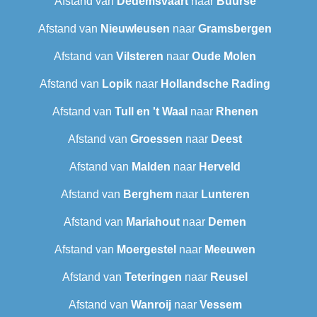
Afstand van
Dedemsvaart
naar
Buurse
Afstand van
Nieuwleusen
naar
Gramsbergen
Afstand van
Vilsteren
naar
Oude Molen
Afstand van
Lopik
naar
Hollandsche Rading
Afstand van
Tull en 't Waal
naar
Rhenen
Afstand van
Groessen
naar
Deest
Afstand van
Malden
naar
Herveld
Afstand van
Berghem
naar
Lunteren
Afstand van
Mariahout
naar
Demen
Afstand van
Moergestel
naar
Meeuwen
Afstand van
Teteringen
naar
Reusel
Afstand van
Wanroij
naar
Vessem