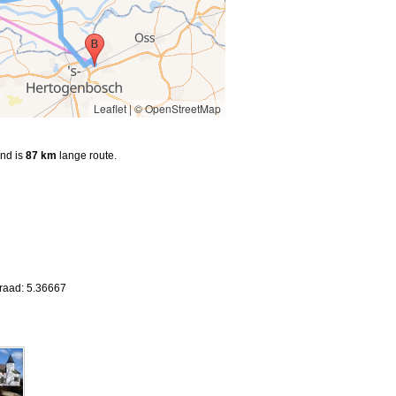
Leaflet
|
© OpenStreetMap
and is
87 km
lange route.
graad: 5.36667