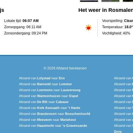
js
Het weer in Rosmale
Lokale tijd:
06:07 AM
Voorspelling:
Clea
Zonsopgang: 06:11 AM
Temperatuur:
18.0°
Zonsondergang: 09:24 PM
Vochtigheid: 40%
© 2026
Afstand berekenen
Afstand van
Lelystad
naar
Ens
Afstand van
Afstand van
Bareveld
naar
Lemmer
Afstand van
Afstand van
Leermens
naar
Lauwersoog
Afstand van
Afstand van
Warmenhuizen
naar
Ospel
Afstand van
Afstand van
De Bilt
naar
Cabauw
Afstand van
Afstand van
Kerk Avezaath
naar
't Harde
Afstand van
Afstand van
Brandevoort
naar
Bosschenhoofd
Afstand van
Afstand van
Meeuwen
naar
Mariahout
Afstand van
Afstand van
Haastrecht
naar
's-Gravenzande
Afstand van
Dorp