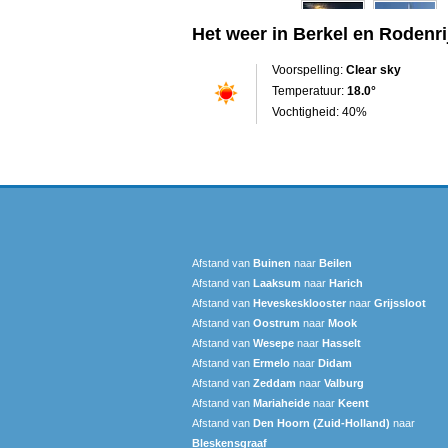
Het weer in Berkel en Rodenri
Voorspelling:
Clear sky
Temperatuur:
18.0°
Vochtigheid: 40%
Afstand van
Buinen
naar
Beilen
Afstand van
Laaksum
naar
Harich
Afstand van
Heveskesklooster‎
naar
Grijssloot
Afstand van
Oostrum
naar
Mook
Afstand van
Wesepe
naar
Hasselt
Afstand van
Ermelo
naar
Didam
Afstand van
Zeddam
naar
Valburg
Afstand van
Mariaheide
naar
Keent
Afstand van
Den Hoorn (Zuid-Holland)
naar
Bleskensgraaf