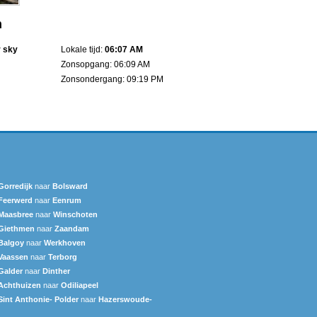
n
r sky
Lokale tijd:
06:07 AM
Zonsopgang: 06:09 AM
Zonsondergang: 09:19 PM
Gorredijk
naar
Bolsward‎
Feerwerd
naar
Eenrum
Maasbree
naar
Winschoten
Giethmen
naar
Zaandam
Balgoy
naar
Werkhoven
Vaassen
naar
Terborg
Galder
naar
Dinther
Achthuizen
naar
Odiliapeel
Sint Anthonie- Polder
naar
Hazerswoude-