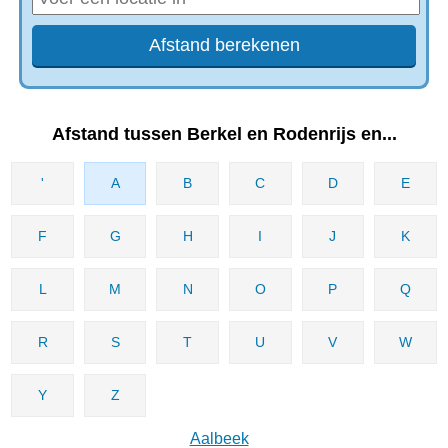
Afstand tussen Berkel en Rodenrijs en...
'
A
B
C
D
E
F
G
H
I
J
K
L
M
N
O
P
Q
R
S
T
U
V
W
Y
Z
Aalbeek