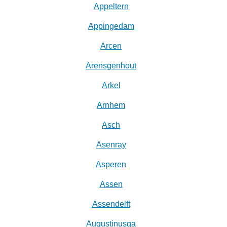
Appeltern
Appingedam
Arcen
Arensgenhout
Arkel
Arnhem
Asch
Asenray
Asperen
Assen
Assendelft
Augustinusga