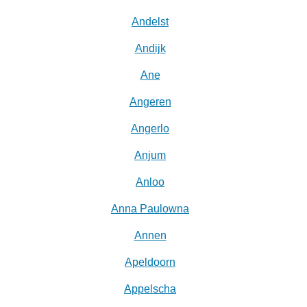
Andelst
Andijk
Ane
Angeren
Angerlo
Anjum
Anloo
Anna Paulowna
Annen
Apeldoorn
Appelscha