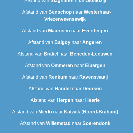
Afstand van
Slagharen
naar
Ossenzijl
Afstand van
Benschop
naar
Westerhaar-
Vriezenveensewijk
Afstand van
Maarssen
naar
Everdingen
Afstand van
Balgoy
naar
Angeren
Afstand van
Brakel
naar
Beneden-Leeuwen
Afstand van
Ommeren
naar
Eibergen
Afstand van
Renkum
naar
Ravenswaaij
Afstand van
Handel
naar
Deursen
Afstand van
Herpen
naar
Heerle
Afstand van
Mierlo
naar
Katwijk (Noord-Brabant)
Afstand van
Willemstad
naar
Soerendonk