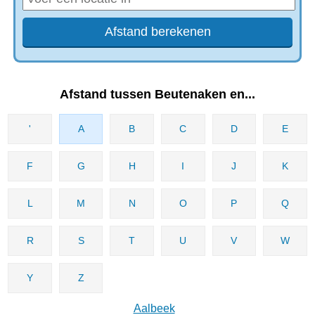
Afstand tussen Beutenaken en...
'
A
B
C
D
E
F
G
H
I
J
K
L
M
N
O
P
Q
R
S
T
U
V
W
Y
Z
Aalbeek