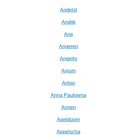
Andelst
Andijk
Ane
Angeren
Angerlo
Anjum
Anloo
Anna Paulowna
Annen
Apeldoorn
Appelscha