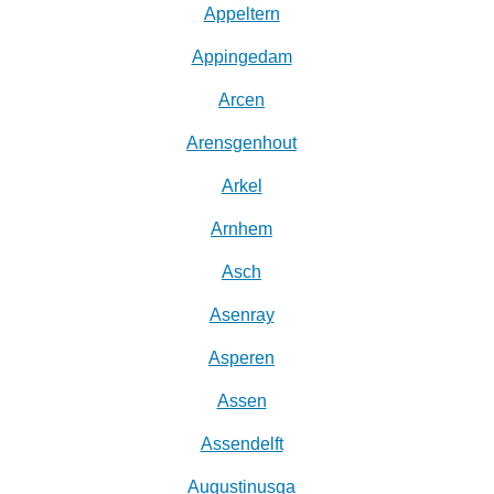
Appeltern
Appingedam
Arcen
Arensgenhout
Arkel
Arnhem
Asch
Asenray
Asperen
Assen
Assendelft
Augustinusga