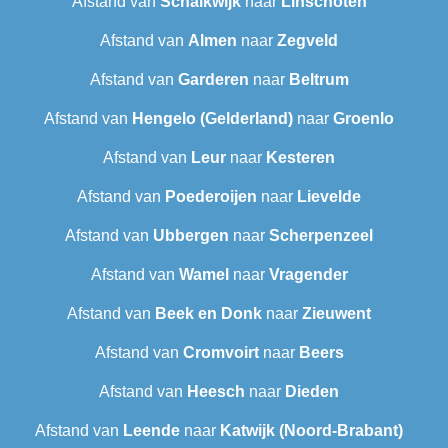
Afstand van
Schalkwijk
naar
Linschoten
Afstand van
Almen
naar
Zegveld
Afstand van
Garderen
naar
Beltrum
Afstand van
Hengelo (Gelderland)
naar
Groenlo
Afstand van
Leur
naar
Kesteren
Afstand van
Poederoijen
naar
Lievelde
Afstand van
Ubbergen
naar
Scherpenzeel
Afstand van
Wamel
naar
Vragender
Afstand van
Beek en Donk
naar
Zieuwent
Afstand van
Cromvoirt
naar
Beers
Afstand van
Heesch
naar
Dieden
Afstand van
Leende
naar
Katwijk (Noord-Brabant)