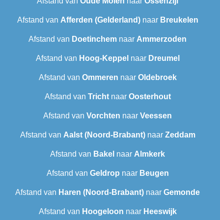
Afstand van
Oude Molen
naar
Ossenzijl
Afstand van
Afferden (Gelderland)
naar
Breukelen
Afstand van
Doetinchem
naar
Ammerzoden
Afstand van
Hoog-Keppel
naar
Dreumel
Afstand van
Ommeren
naar
Oldebroek
Afstand van
Tricht
naar
Oosterhout
Afstand van
Vorchten
naar
Veessen
Afstand van
Aalst (Noord-Brabant)
naar
Zeddam
Afstand van
Bakel
naar
Almkerk
Afstand van
Geldrop
naar
Beugen
Afstand van
Haren (Noord-Brabant)
naar
Gemonde
Afstand van
Hoogeloon
naar
Heeswijk