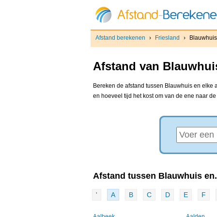
Afstand berekenen
›
Friesland
›
Blauwhuis
Afstand van Blauwhuis
Bereken de afstand tussen Blauwhuis en elke an
en hoeveel tijd het kost om van de ene naar d
Afstand tussen Blauwhuis en.
'
A
B
C
D
E
F
Aalbeek
Aalden