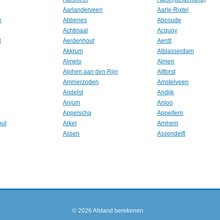
Aarlanderveen
Aarle-Rixtel
k
Abbenes
Abcoude
Achtmaal
Acquoy
l
Aerdenhout
Aerdt
Akkrum
Alblasserdam
Almelo
Almen
Alphen aan den Rijn
Altforst
Ammerzoden
Amstelveen
Andelst
Andijk
Anjum
Anloo
Appelscha
Appeltern
out
Arkel
Arnhem
Assen
Assendelft
© 2026
Afstand berekenen