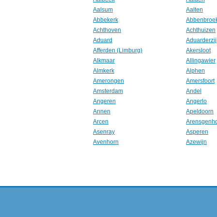
Aalsum
Aalten
Abbekerk
Abbenbroe
Achthoven
Achthuizen
Aduard
Aduarderzij
Afferden (Limburg)
Akersloot
Alkmaar
Allingawier
Almkerk
Alphen
Amerongen
Amersfoort
Amsterdam
Andel
Angeren
Angerlo
Annen
Apeldoorn
Arcen
Arensgenh
Asenray
Asperen
Avenhorn
Azewijn