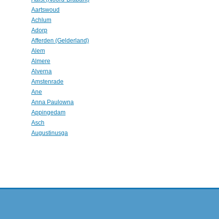
Aartswoud
Achlum
Adorp
Afferden (Gelderland)
Alem
Almere
Alverna
Amstenrade
Ane
Anna Paulowna
Appingedam
Asch
Augustinusga