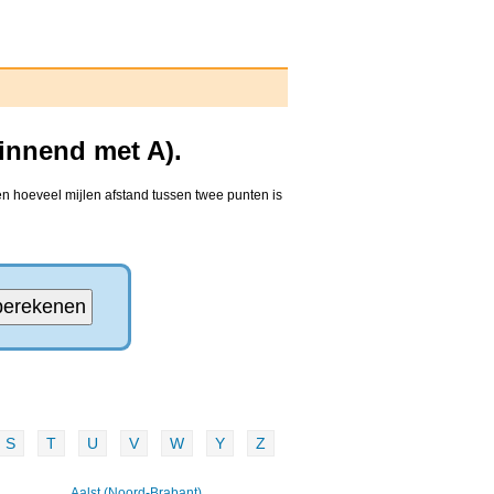
innend met A).
en hoeveel mijlen afstand tussen twee punten is
S
T
U
V
W
Y
Z
Aalst (Noord-Brabant)