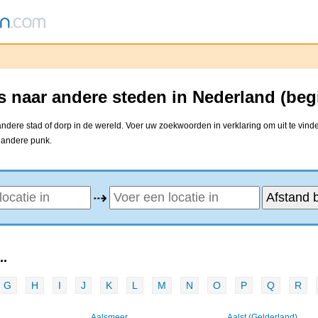
 naar andere steden in Nederland (beg
dere stad of dorp in de wereld. Voer uw zoekwoorden in verklaring om uit te vind
e andere punk.
⇢
..
G
H
I
J
K
L
M
N
O
P
Q
R
Aalsmeer
Aalst (Gelderland)