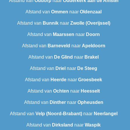
Afstand van
Oudorp
naar
Ouderkerk aan de Amstel
Afstand van
Ommen
naar
Oldenzaal
Afstand van
Bunnik
naar
Zwolle (Overijssel)
Afstand van
Maarssen
naar
Doorn
Afstand van
Barneveld
naar
Apeldoorn
Afstand van
De Glind
naar
Brakel
Afstand van
Driel
naar
De Steeg
Afstand van
Heerde
naar
Groesbeek
Afstand van
Ochten
naar
Heesselt
Afstand van
Dinther
naar
Opheusden
Afstand van
Velp (Noord-Brabant)
naar
Neerlangel
Afstand van
Dirksland
naar
Waspik