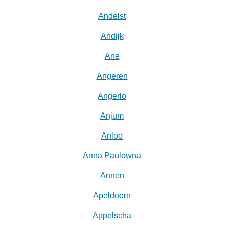
Andelst
Andijk
Ane
Angeren
Angerlo
Anjum
Anloo
Anna Paulowna
Annen
Apeldoorn
Appelscha