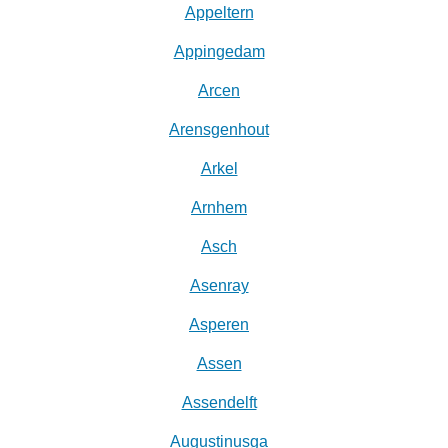
Appeltern
Appingedam
Arcen
Arensgenhout
Arkel
Arnhem
Asch
Asenray
Asperen
Assen
Assendelft
Augustinusga