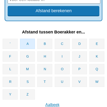
Afstand tussen Boerakker en...
'
A
B
C
D
E
F
G
H
I
J
K
L
M
N
O
P
Q
R
S
T
U
V
W
Y
Z
Aalbeek