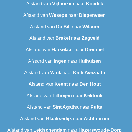
Afstand van
Vijfhuizen
naar
Koedijk
Afstand van
Wesepe
naar
Diepenveen
Afstand van
De Bilt
naar
Wilsum
Afstand van
Brakel
naar
Zegveld
Afstand van
Harselaar
naar
Dreumel
Afstand van
Ingen
naar
Hulhuizen
Afstand van
Varik
naar
Kerk Avezaath
Afstand van
Keent
naar
Den Hout
Afstand van
Lithoijen
naar
Keldonk
Afstand van
Sint Agatha
naar
Putte
Afstand van
Blaaksedijk
naar
Achthuizen
Afstand van
Leidschendam
naar
Hazerswoude-Dorp