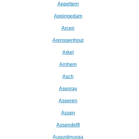
Appeltern
Appingedam
Arcen
Arensgenhout
Arkel
Arnhem
Asch
Asenray
Asperen
Assen
Assendelft
Augustinusga