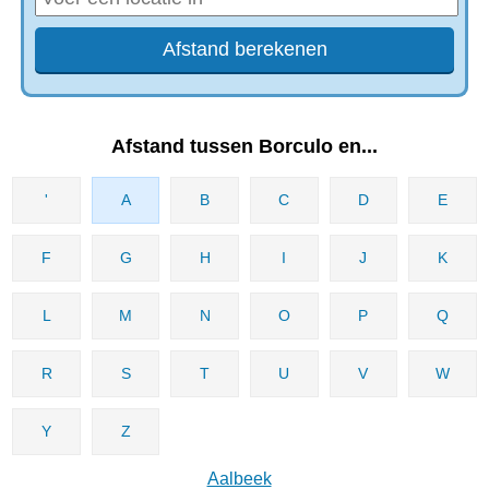
Afstand tussen Borculo en...
'
A
B
C
D
E
F
G
H
I
J
K
L
M
N
O
P
Q
R
S
T
U
V
W
Y
Z
Aalbeek