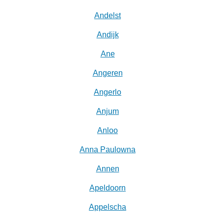
Andelst
Andijk
Ane
Angeren
Angerlo
Anjum
Anloo
Anna Paulowna
Annen
Apeldoorn
Appelscha