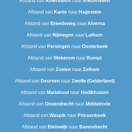
Afstand van
Amersfoort
naar
Vriezenveen
Afstand van
Kanis
naar
Hagestein
Afstand van
Breedeweg
naar
Alverna
Afstand van
Nijmegen
naar
Lathum
Afstand van
Persingen
naar
Oosterbeek
Afstand van
Wekerom
naar
Rumpt
Afstand van
Zoelen
naar
Zelhem
Afstand van
Deursen
naar
Zwolle (Gelderland)
Afstand van
Mariahout
naar
Hedikhuizen
Afstand van
Ossendrecht
naar
Middelrode
Afstand van
Waspik
naar
Prinsenbeek
Afstand van
Bleiswijk
naar
Barendrecht‎