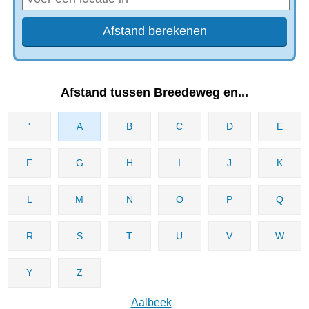
Afstand tussen Breedeweg en...
'
A
B
C
D
E
F
G
H
I
J
K
L
M
N
O
P
Q
R
S
T
U
V
W
Y
Z
Aalbeek