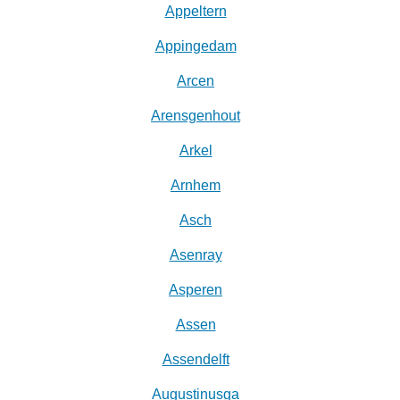
Appeltern
Appingedam
Arcen
Arensgenhout
Arkel
Arnhem
Asch
Asenray
Asperen
Assen
Assendelft
Augustinusga