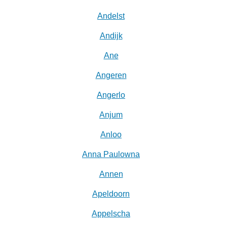
Andelst
Andijk
Ane
Angeren
Angerlo
Anjum
Anloo
Anna Paulowna
Annen
Apeldoorn
Appelscha