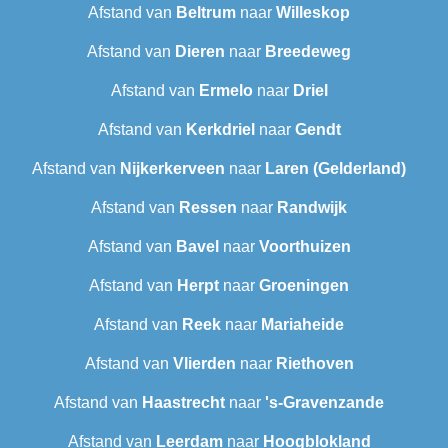
Afstand van
Beltrum
naar
Willeskop
Afstand van
Dieren
naar
Breedeweg
Afstand van
Ermelo
naar
Driel
Afstand van
Kerkdriel
naar
Gendt
Afstand van
Nijkerkerveen
naar
Laren (Gelderland)
Afstand van
Ressen
naar
Randwijk
Afstand van
Bavel
naar
Voorthuizen
Afstand van
Herpt
naar
Groeningen
Afstand van
Reek
naar
Mariaheide
Afstand van
Vlierden
naar
Riethoven
Afstand van
Haastrecht
naar
's-Gravenzande
Afstand van
Leerdam
naar
Hoogblokland