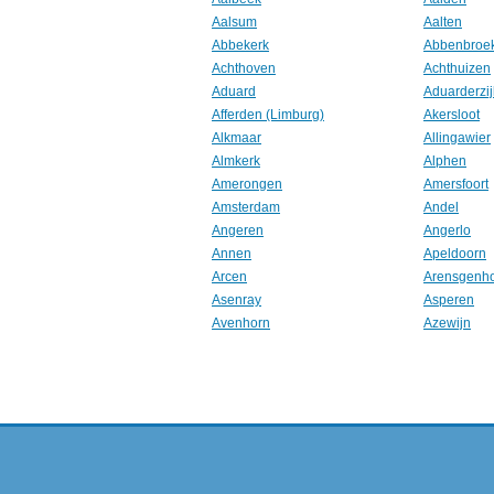
Aalsum
Aalten
Abbekerk
Abbenbroe
Achthoven
Achthuizen
Aduard
Aduarderzij
Afferden (Limburg)
Akersloot
Alkmaar
Allingawier
Almkerk
Alphen
Amerongen
Amersfoort
Amsterdam
Andel
Angeren
Angerlo
Annen
Apeldoorn
Arcen
Arensgenh
Asenray
Asperen
Avenhorn
Azewijn