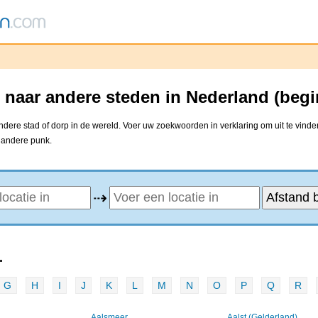
naar andere steden in Nederland (begi
ere stad of dorp in de wereld. Voer uw zoekwoorden in verklaring om uit te vinde
e andere punk.
⇢
.
G
H
I
J
K
L
M
N
O
P
Q
R
Aalsmeer
Aalst (Gelderland)