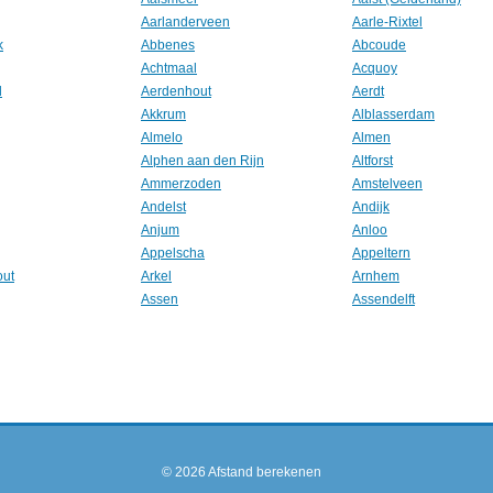
Aarlanderveen
Aarle-Rixtel
k
Abbenes
Abcoude
Achtmaal
Acquoy
l
Aerdenhout
Aerdt
Akkrum
Alblasserdam
Almelo
Almen
Alphen aan den Rijn
Altforst
Ammerzoden
Amstelveen
Andelst
Andijk
Anjum
Anloo
Appelscha
Appeltern
out
Arkel
Arnhem
Assen
Assendelft
© 2026
Afstand berekenen