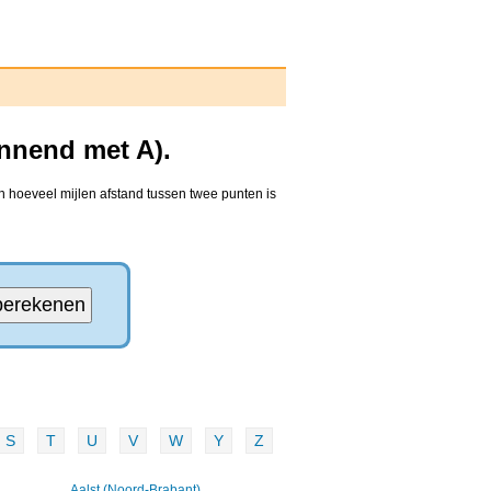
nnend met A).
n hoeveel mijlen afstand tussen twee punten is
S
T
U
V
W
Y
Z
Aalst (Noord-Brabant)