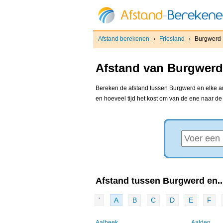
Afstand berekenen
›
Friesland
›
Burgwerd
Afstand van Burgwerd 
Bereken de afstand tussen Burgwerd en elke and
en hoeveel tijd het kost om van de ene naar d
Afstand tussen Burgwerd en..
'
A
B
C
D
E
F
Aalbeek
Aalden