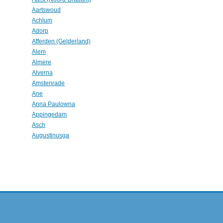
Aartswoud
Achlum
Adorp
Afferden (Gelderland)
Alem
Almere
Alverna
Amstenrade
Ane
Anna Paulowna
Appingedam
Asch
Augustinusga