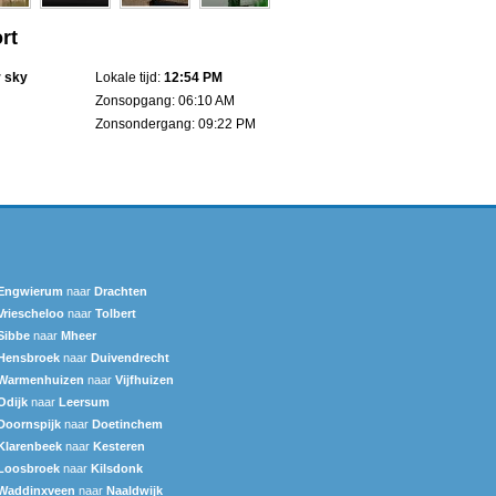
rt
r sky
Lokale tijd:
12:54 PM
Zonsopgang: 06:10 AM
Zonsondergang: 09:22 PM
Engwierum
naar
Drachten
Vriescheloo
naar
Tolbert
Sibbe
naar
Mheer
Hensbroek
naar
Duivendrecht
Warmenhuizen
naar
Vijfhuizen
Odijk
naar
Leersum
Doornspijk
naar
Doetinchem
Klarenbeek
naar
Kesteren
Loosbroek
naar
Kilsdonk
Waddinxveen
naar
Naaldwijk