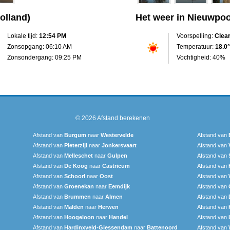
olland)
Het weer in Nieuwpoo
Lokale tijd:
12:54 PM
Voorspelling:
Clea
Zonsopgang: 06:10 AM
Temperatuur:
18.0°
Zonsondergang: 09:25 PM
Vochtigheid: 40%
© 2026
Afstand berekenen
Afstand van
Burgum
naar
Westervelde
Afstand van
Afstand van
Pieterzijl
naar
Jonkersvaart
Afstand van
Afstand van
Melleschet
naar
Gulpen
Afstand van
Afstand van
De Koog
naar
Castricum
Afstand van
Afstand van
Schoorl
naar
Oost
Afstand van
Afstand van
Groenekan
naar
Eemdijk
Afstand van
Afstand van
Brummen
naar
Almen
Afstand van
Afstand van
Malden
naar
Herwen
Afstand van
Afstand van
Hoogeloon
naar
Handel
Afstand van
Afstand van
Hardinxveld-Giessendam
naar
Battenoord
Afstand van