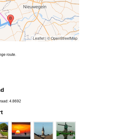
Leaflet
|
© OpenStreetMap
nge route.
nd
raad: 4.8692
t