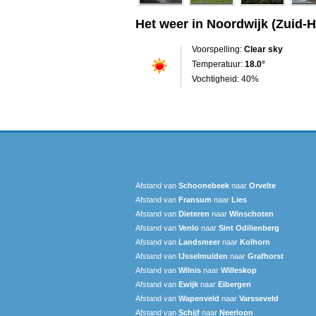
Het weer in Noordwijk (Zuid-H
Voorspelling:
Clear sky
Temperatuur:
18.0°
Vochtigheid: 40%
Afstand van
Schoonebeek
naar
Orvelte
Afstand van
Fransum
naar
Lies
Afstand van
Dieteren
naar
Winschoten
Afstand van
Venlo
naar
Sint Odilienberg
Afstand van
Landsmeer
naar
Kolhorn
Afstand van
IJsselmuiden
naar
Grafhorst
Afstand van
Wilnis
naar
Willeskop
Afstand van
Ewijk
naar
Eibergen
Afstand van
Wapenveld
naar
Varsseveld
Afstand van
Schijf
naar
Neerloon