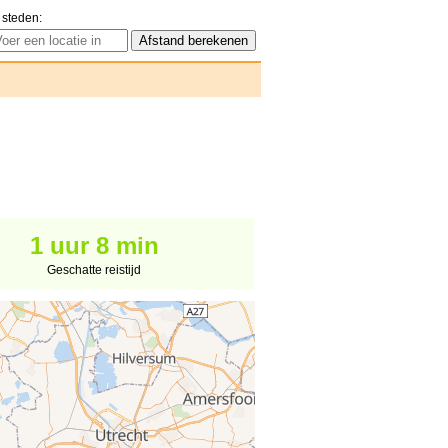
 steden:
1 uur 8 min
Geschatte reistijd