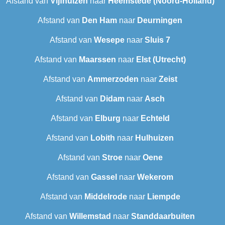
Afstand van
Vijfhuizen
naar
Heemstede (Noord-Holland)
Afstand van
Den Ham
naar
Deurningen
Afstand van
Wesepe
naar
Sluis 7
Afstand van
Maarssen
naar
Elst (Utrecht)
Afstand van
Ammerzoden
naar
Zeist
Afstand van
Didam
naar
Asch
Afstand van
Elburg
naar
Echteld
Afstand van
Lobith
naar
Hulhuizen
Afstand van
Stroe
naar
Oene
Afstand van
Gassel
naar
Wekerom
Afstand van
Middelrode
naar
Liempde
Afstand van
Willemstad
naar
Standdaarbuiten