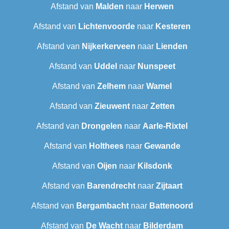
Afstand van
Malden
naar
Herwen
Afstand van
Lichtenvoorde
naar
Kesteren
Afstand van
Nijkerkerveen
naar
Lienden
Afstand van
Uddel
naar
Nunspeet
Afstand van
Zelhem
naar
Wamel
Afstand van
Zieuwent
naar
Zetten
Afstand van
Drongelen
naar
Aarle-Rixtel
Afstand van
Holthees
naar
Gewande
Afstand van
Oijen
naar
Kilsdonk
Afstand van
Barendrecht‎
naar
Zijtaart
Afstand van
Bergambacht
naar
Battenoord
Afstand van
De Wacht
naar
Bilderdam