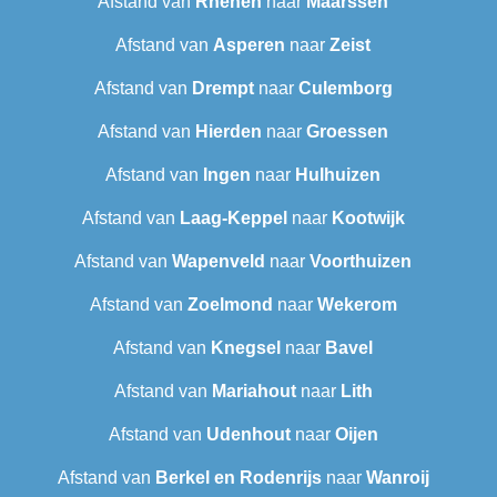
Afstand van
Rhenen
naar
Maarssen
Afstand van
Asperen
naar
Zeist
Afstand van
Drempt
naar
Culemborg
Afstand van
Hierden
naar
Groessen
Afstand van
Ingen
naar
Hulhuizen
Afstand van
Laag-Keppel
naar
Kootwijk
Afstand van
Wapenveld
naar
Voorthuizen
Afstand van
Zoelmond
naar
Wekerom
Afstand van
Knegsel
naar
Bavel
Afstand van
Mariahout
naar
Lith
Afstand van
Udenhout
naar
Oijen
Afstand van
Berkel en Rodenrijs
naar
Wanroij