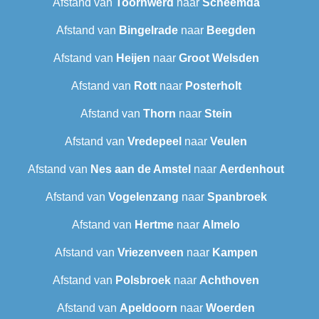
Afstand van
Toornwerd
naar
Scheemda
Afstand van
Bingelrade
naar
Beegden
Afstand van
Heijen
naar
Groot Welsden
Afstand van
Rott
naar
Posterholt
Afstand van
Thorn
naar
Stein
Afstand van
Vredepeel
naar
Veulen
Afstand van
Nes aan de Amstel
naar
Aerdenhout
Afstand van
Vogelenzang
naar
Spanbroek
Afstand van
Hertme
naar
Almelo
Afstand van
Vriezenveen
naar
Kampen
Afstand van
Polsbroek
naar
Achthoven
Afstand van
Apeldoorn
naar
Woerden