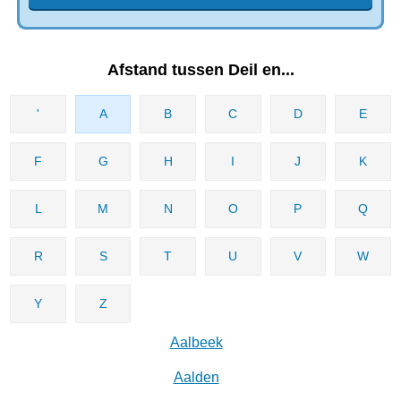
Afstand tussen Deil en...
'
A
B
C
D
E
F
G
H
I
J
K
L
M
N
O
P
Q
R
S
T
U
V
W
Y
Z
Aalbeek
Aalden