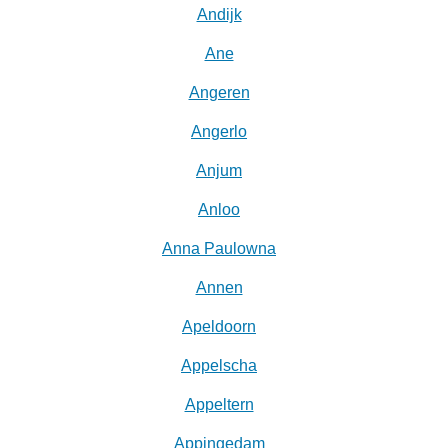
Andijk
Ane
Angeren
Angerlo
Anjum
Anloo
Anna Paulowna
Annen
Apeldoorn
Appelscha
Appeltern
Appingedam