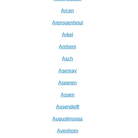
Arcen
Arensgenhout
Arkel
Arnhem
Asch
Asenray
Asperen
Assen
Assendelft
Augustinusga
Avenhorn