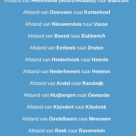
Afstand van
Heemstede (Noord-Holland)
naar
Blaricum
Afstand van
Overveen
naar
Kortenhoef
Afstand van
Nieuwersluis
naar
Vasse
Afstand van
Beesd
naar
Babberich
Afstand van
Eerbeek
naar
Druten
Afstand van
Heidenhoek
naar
Heerde
Afstand van
Nederhemert
naar
Heteren
Afstand van
Andel
naar
Randwijk
Afstand van
Huijbergen
naar
Gewande
Afstand van
Klundert
naar
Kilsdonk
Afstand van
Oostelbeers
naar
Meeuwen
Afstand van
Reek
naar
Ravenstein