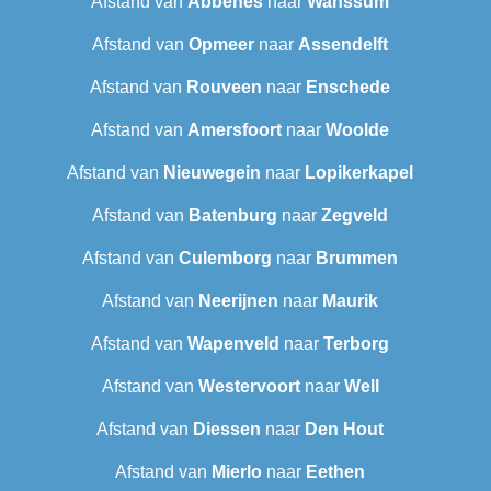
Afstand van
Abbenes
naar
Wanssum
Afstand van
Opmeer
naar
Assendelft
Afstand van
Rouveen
naar
Enschede
Afstand van
Amersfoort
naar
Woolde
Afstand van
Nieuwegein
naar
Lopikerkapel
Afstand van
Batenburg
naar
Zegveld
Afstand van
Culemborg
naar
Brummen
Afstand van
Neerijnen
naar
Maurik
Afstand van
Wapenveld
naar
Terborg
Afstand van
Westervoort
naar
Well
Afstand van
Diessen
naar
Den Hout
Afstand van
Mierlo
naar
Eethen