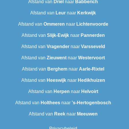
Afstand van
Driel
naar
Babberich
Afstand van
Leur
naar
Kerkwijk
Afstand van
Ommeren
naar
Lichtenvoorde
Afstand van
Slijk-Ewijk
naar
Pannerden
Afstand van
Vragender
naar
Varsseveld
Afstand van
Zieuwent
naar
Westervoort
Afstand van
Berghem
naar
Aarle-Rixtel
Afstand van
Heeswijk
naar
Hedikhuizen
Afstand van
Herpen
naar
Helvoirt
Afstand van
Holthees
naar
's-Hertogenbosch
Afstand van
Reek
naar
Meeuwen
Privacybeleid