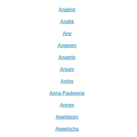
Andelst
Andijk
Ane
Angeren
Angerlo
Anjum
Anloo
Anna Paulowna
Annen
Apeldoorn
Appelscha