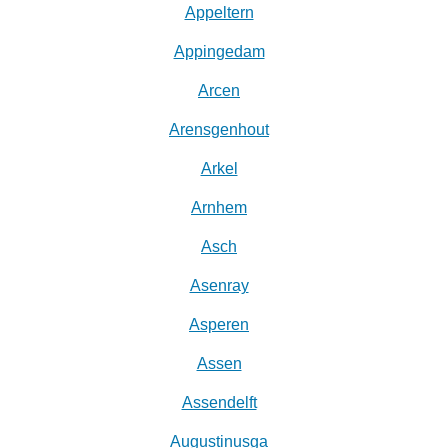
Appeltern
Appingedam
Arcen
Arensgenhout
Arkel
Arnhem
Asch
Asenray
Asperen
Assen
Assendelft
Augustinusga