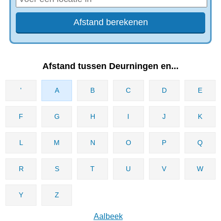
Afstand tussen Deurningen en...
'
A
B
C
D
E
F
G
H
I
J
K
L
M
N
O
P
Q
R
S
T
U
V
W
Y
Z
Aalbeek