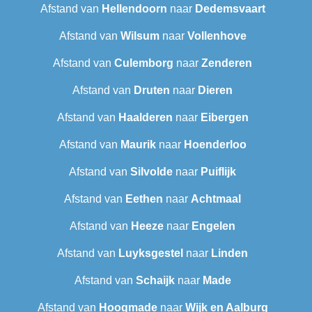
Afstand van
Hellendoorn
naar
Dedemsvaart
Afstand van
Wilsum
naar
Vollenhove
Afstand van
Culemborg
naar
Zenderen
Afstand van
Druten
naar
Dieren
Afstand van
Haalderen
naar
Eibergen
Afstand van
Maurik
naar
Hoenderloo
Afstand van
Silvolde
naar
Puiflijk
Afstand van
Eethen
naar
Achtmaal
Afstand van
Heeze
naar
Engelen
Afstand van
Luyksgestel
naar
Linden
Afstand van
Schaijk
naar
Made
Afstand van
Hoogmade
naar
Wijk en Aalburg