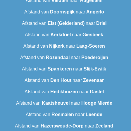
Afstand van
Vleuten
naar
Hagestein
Afstand van
Doornspijk
naar
Angerlo
Afstand van
Elst (Gelderland)
naar
Driel
Afstand van
Kerkdriel
naar
Giesbeek
Afstand van
Nijkerk
naar
Laag-Soeren
Afstand van
Rozendaal
naar
Poederoijen
Afstand van
Spankeren
naar
Slijk-Ewijk
Afstand van
Den Hout
naar
Zevenaar
Afstand van
Hedikhuizen
naar
Gastel
Afstand van
Kaatsheuvel
naar
Hooge Mierde
Afstand van
Rosmalen
naar
Leende
Afstand van
Hazerswoude-Dorp
naar
Zeeland