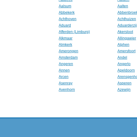
Aalsum
Aalten
Abbekerk
Abbenbroe
Achthoven
Achthuizen
Aduard
Aduarderzij
Afferden (Limburg)
Akersloot
Alkmaar
Allingawier
Almkerk
Alphen
Amerongen
Amersfoort
Amsterdam
Andel
Angeren
Angerlo
Annen
Apeldoorn
Arcen
Arensgenh
Asenray
Asperen
Avenhorn
Azewijn