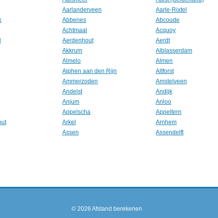
Aarlanderveen
Aarle-Rixtel
k
Abbenes
Abcoude
Achtmaal
Acquoy
l
Aerdenhout
Aerdt
Akkrum
Alblasserdam
Almelo
Almen
Alphen aan den Rijn
Altforst
Ammerzoden
Amstelveen
Andelst
Andijk
Anjum
Anloo
Appelscha
Appeltern
out
Arkel
Arnhem
Assen
Assendelft
© 2026
Afstand berekenen