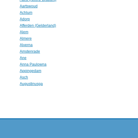
Aartswoud
Achlum
Adorp
Afferden (Gelderland)
Alem
Almere
Alverna
Amstenrade
Ane
Anna Paulowna
Appingedam
Asch
Augustinusga