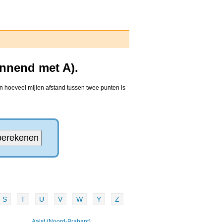
innend met A).
n hoeveel mijlen afstand tussen twee punten is
S
T
U
V
W
Y
Z
Aalst (Noord-Brabant)