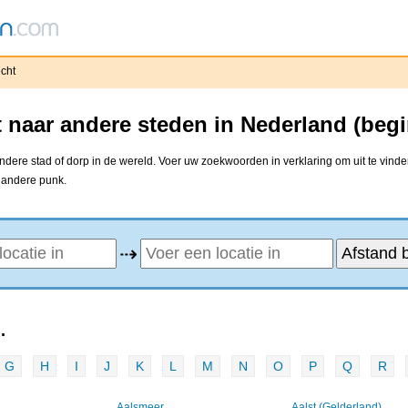
cht
 naar andere steden in Nederland (beg
dere stad of dorp in de wereld. Voer uw zoekwoorden in verklaring om uit te vinde
e andere punk.
⇢
.
G
H
I
J
K
L
M
N
O
P
Q
R
Aalsmeer
Aalst (Gelderland)