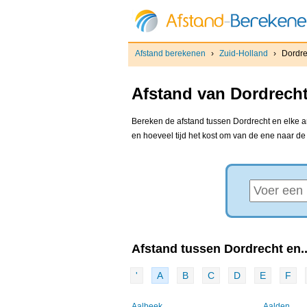
Afstand berekenen
›
Zuid-Holland
›
Dordre
Afstand van Dordrecht
Bereken de afstand tussen Dordrecht en elke an
en hoeveel tijd het kost om van de ene naar d
Afstand tussen Dordrecht en..
'
A
B
C
D
E
F
Aalbeek
Aalden