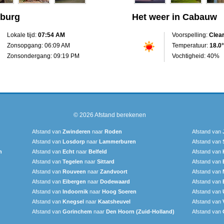
nburg
Het weer in Cabauw
Lokale tijd:
07:54 AM
Voorspelling:
Clea
Zonsopgang: 06:09 AM
Temperatuur:
18.0°
Zonsondergang: 09:19 PM
Vochtigheid: 40%
© 2026
Afstand berekenen
Afstand van
Zwinderen
naar
Roden
Afstand van
Afstand van
Losdorp
naar
Lammerburen
Afstand van
n
Afstand van
Echt
naar
Belfeld
Afstand van
Afstand van
Tegelen
naar
Sittard
Afstand van
Afstand van
Rouveen
naar
Zandvoort
Afstand van
Afstand van
Eibergen
naar
Dodewaard
Afstand van
Afstand van
Indoornik
naar
Hoog Soeren
Afstand van
Afstand van
Knegsel
naar
Kaatsheuvel
Afstand van
Afstand van
Gorinchem
naar
Den Hoorn (Zuid-Holland)
Afstand van