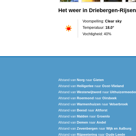
Het weer in Driebergen-Rijse
Voorspelling:
Clear sky
Temperatuur:
18.0°
Vochtigheid: 40%
Afstand van
Norg
naar
Gieten
Afstand van
Heiligerlee
naar
Oost-Vlieland
Afstand van
Westerwijtwerd
naar
Uithuizermeede
Afstand van
Roermond
naar
Oirsbeek
Afstand van
Warmenhuizen
naar
Velserbroek
Afstand van
Beesd
naar
Altforst
Afstand van
Malden
naar
Groenlo
Afstand van
Demen
naar
Andel
Afstand van
Zevenbergen
naar
Wijk en Aalburg
Afstand van
Rijpwetering
naar
Oude Leede