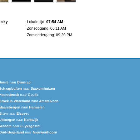
r sky
Lokale tijd:
07:54 AM
Zonsopgang: 06:11 AM
Zonsondergang: 09:20 PM
Joure
naar
Dronrijp
Schaapbulten
naar
Saaxumhuizen
Hoensbroek
naar
Geulle
Broek in Waterland
naar
Amstelveen
Maarsbergen
naar
Harmelen
Etten
naar
Elspeet
Ubbergen
naar
Kerkwijk
Vessem
naar
Luyksgestel
Oud-Beijerland
naar
Nieuwenhoorn