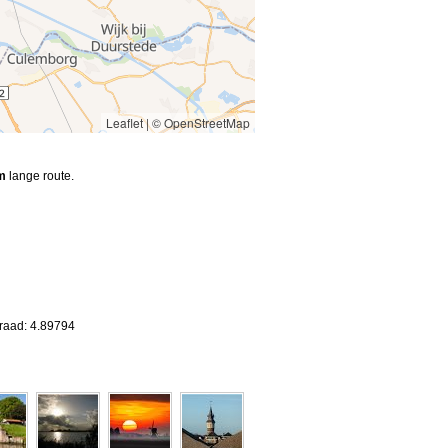
Leaflet
|
© OpenStreetMap
m
lange route.
graad: 4.89794