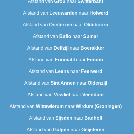
Afstand van
Grou
naar
Swifterbant
Afstand van
Leeuwarden
naar
Holwerd
Afstand van
Oosterzee
naar
Oldeboorn
Afstand van
Baflo
naar
Sumar
Afstand van
Delfzijl
naar
Boerakker
Afstand van
Enumatil
naar
Eenum
Afstand van
Leens
naar
Feerwerd
Afstand van
Sint Annen
naar
Oldenzijl
Afstand van
Visvliet
naar
Veendam
Afstand van
Wittewierum
naar
Wirdum (Groningen)
Afstand van
Eijsden
naar
Banholt
Afstand van
Gulpen
naar
Geijsteren