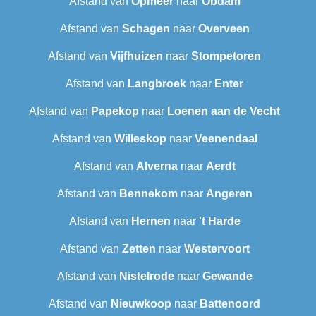
Afstand van
Opmeer
naar
Obdam
Afstand van
Schagen
naar
Overveen
Afstand van
Vijfhuizen
naar
Stompetoren
Afstand van
Langbroek
naar
Enter
Afstand van
Papekop
naar
Loenen aan de Vecht
Afstand van
Willeskop
naar
Veenendaal
Afstand van
Alverna
naar
Aerdt
Afstand van
Bennekom
naar
Angeren
Afstand van
Hernen
naar
't Harde
Afstand van
Zetten
naar
Westervoort
Afstand van
Nistelrode
naar
Gewande
Afstand van
Nieuwkoop
naar
Battenoord