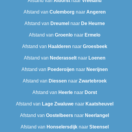
Afstand van
Altforst
naar
Vreeland
Afstand van
Culemborg
naar
Angeren
Afstand van
Dreumel
naar
De Heurne
Afstand van
Groenlo
naar
Ermelo
Afstand van
Haalderen
naar
Groesbeek
Afstand van
Nederasselt
naar
Loenen
Afstand van
Poederoijen
naar
Neerijnen
Afstand van
Diessen
naar
Zwartebroek
Afstand van
Heerle
naar
Dorst
Afstand van
Lage Zwaluwe
naar
Kaatsheuvel
Afstand van
Oostelbeers
naar
Neerlangel
Afstand van
Honselersdijk
naar
Steensel