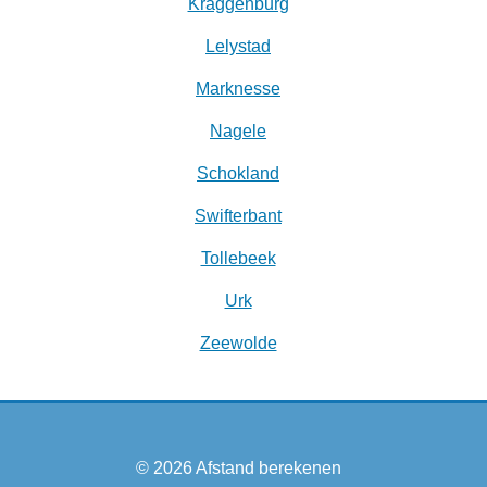
Kraggenburg
Lelystad
Marknesse
Nagele
Schokland
Swifterbant
Tollebeek
Urk
Zeewolde
© 2026
Afstand berekenen