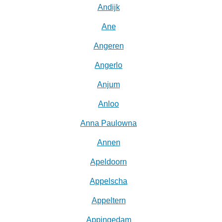
Andijk
Ane
Angeren
Angerlo
Anjum
Anloo
Anna Paulowna
Annen
Apeldoorn
Appelscha
Appeltern
Appingedam