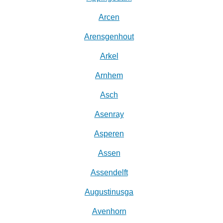
Arcen
Arensgenhout
Arkel
Arnhem
Asch
Asenray
Asperen
Assen
Assendelft
Augustinusga
Avenhorn