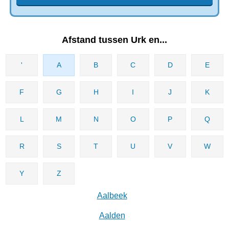
Afstand tussen Urk en...
'
A
B
C
D
E
F
G
H
I
J
K
L
M
N
O
P
Q
R
S
T
U
V
W
Y
Z
Aalbeek
Aalden