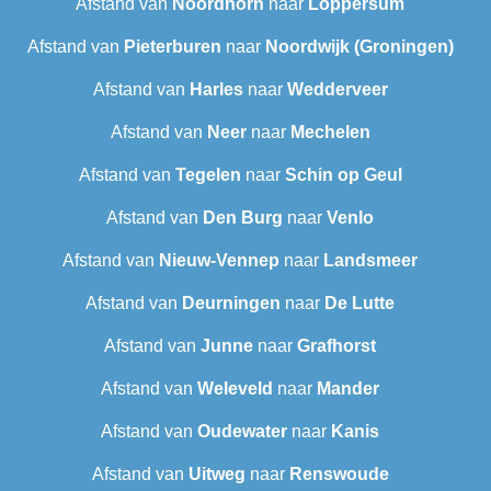
Afstand van
Noordhorn
naar
Loppersum
Afstand van
Pieterburen
naar
Noordwijk (Groningen)
Afstand van
Harles
naar
Wedderveer
Afstand van
Neer
naar
Mechelen
Afstand van
Tegelen
naar
Schin op Geul
Afstand van
Den Burg
naar
Venlo
Afstand van
Nieuw-Vennep
naar
Landsmeer
Afstand van
Deurningen
naar
De Lutte
Afstand van
Junne
naar
Grafhorst
Afstand van
Weleveld
naar
Mander
Afstand van
Oudewater
naar
Kanis
Afstand van
Uitweg
naar
Renswoude