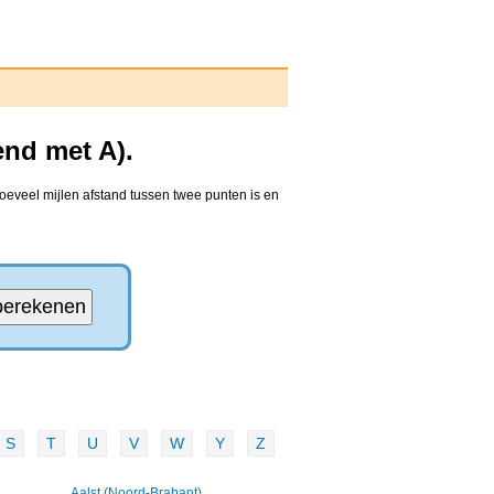
end met A).
oeveel mijlen afstand tussen twee punten is en
S
T
U
V
W
Y
Z
Aalst (Noord-Brabant)