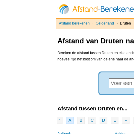
Afstand berekenen
›
Gelderland
›
Druten
Afstand van Druten na
Bereken de afstand tussen Druten en elke ander
hoeveel tijd het kost om van de ene naar de a
Afstand tussen Druten en...
'
A
B
C
D
E
F
Aalbeek
Aalden