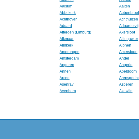
Aalsum
Aalten
Abbekerk
Abbenbroe
Achthoven
Achthuizen
Aduard
Aduarderzij
Afferden (Limburg)
Akersloot
Alkmaar
Allingawier
Almkerk
Alphen
Amerongen
Amersfoort
Amsterdam
Andel
Angeren
Angerlo
Annen
Apeldoorn
Arcen
Arensgenh
Asenray
Asperen
Avenhorn
Azewijn