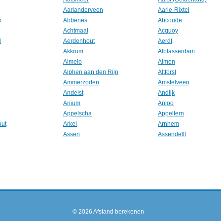
Aarlanderveen
Aarle-Rixtel
k
Abbenes
Abcoude
Achtmaal
Acquoy
l
Aerdenhout
Aerdt
Akkrum
Alblasserdam
Almelo
Almen
Alphen aan den Rijn
Altforst
Ammerzoden
Amstelveen
Andelst
Andijk
Anjum
Anloo
Appelscha
Appeltern
out
Arkel
Arnhem
Assen
Assendelft
© 2026
Afstand berekenen