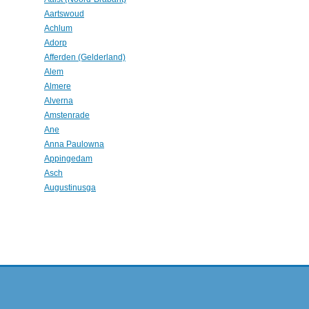
Aartswoud
Achlum
Adorp
Afferden (Gelderland)
Alem
Almere
Alverna
Amstenrade
Ane
Anna Paulowna
Appingedam
Asch
Augustinusga