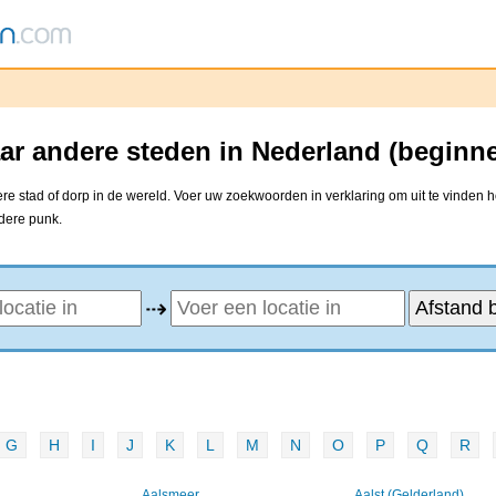
ar andere steden in Nederland (beginn
e stad of dorp in de wereld. Voer uw zoekwoorden in verklaring om uit te vinden h
ndere punk.
⇢
G
H
I
J
K
L
M
N
O
P
Q
R
Aalsmeer
Aalst (Gelderland)