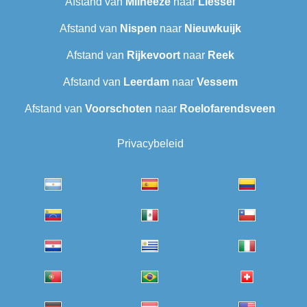
Afstand van
Milheeze
naar
Liessel
Afstand van
Nispen
naar
Nieuwkuijk
Afstand van
Rijkevoort
naar
Reek
Afstand van
Leerdam
naar
Vessem
Afstand van
Voorschoten
naar
Roelofarendsveen
Privacybeleid